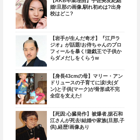
【AKB卒業理由】宇佐美友紀結
婚!旦那の画像,馴れ初めは?出身
校はどこ?
【岩手が生んだ奇才】『江戸ラ
ジオ』が話題!お侍ちゃんのプロ
フィールを暴く!遊戯王で子供か
らダメだしをくらうw
【身長43cmの母】マリー・アン
ドリュースの子育てに涙!夫(ダ
ン)と子供(マーク)が骨形成不完
全症を支えた!
【死因:心臓発作】被爆者,据石和
江さんが死去!結婚や家族(旦那,子
供),経歴!画像あり