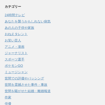
カテゴリー
24時間テレビ
あなたを襲うかもしれない病気
あの人の子供や家族
おねえタレント
お笑い芸人
アニメ・漫画
ジャーナリスト
スポーツ選手
ポケモンGO
ミュージシャン
世間での評価やバッシング
世間を震撼させた事件・事故
世間を騒がせた結婚・離婚報道
作家
俳優