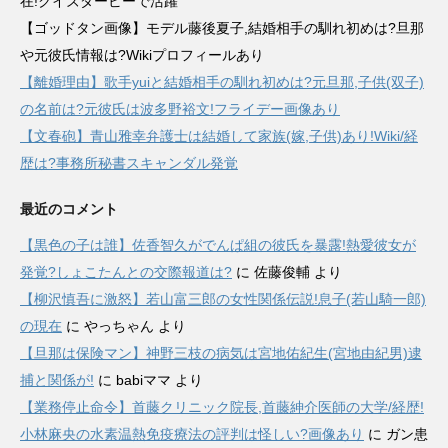
在!クイズダービーで活躍
【ゴッドタン画像】モデル藤後夏子,結婚相手の馴れ初めは?旦那
や元彼氏情報は?Wikiプロフィールあり
【離婚理由】歌手yuiと結婚相手の馴れ初めは?元旦那,子供(双子)
の名前は?元彼氏は波多野裕文!フライデー画像あり
【文春砲】青山雅幸弁護士は結婚して家族(嫁,子供)あり!Wiki/経
歴は?事務所秘書スキャンダル発覚
最近のコメント
【黒色の子は誰】佐香智久がでんぱ組の彼氏を暴露!熱愛彼女が
発覚?しょこたんとの交際報道は?
に
佐藤俊輔
より
【柳沢慎吾に激怒】若山富三郎の女性関係伝説!息子(若山騎一郎)
の現在
に
やっちゃん
より
【旦那は保険マン】神野三枝の病気は宮地佑紀生(宮地由紀男)逮
捕と関係が!
に
babiママ
より
【業務停止命令】首藤クリニック院長,首藤紳介医師の大学/経歴!
小林麻央の水素温熱免疫療法の評判は怪しい?画像あり
に
ガン患