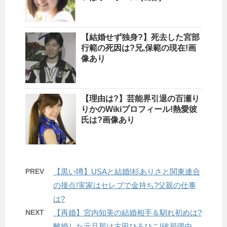
【結婚せず独身?】死去した宮部
行範の死因は?兄,保範の現在!画
像あり
【理由は?】芸能界引退の百瀬り
りかのWikiプロフィール!熱愛彼
氏は?画像あり
PREV
【黒い噂】USAと結婚!杉ありさと関東連合
の接点!実家はセレブで金持ち?父親の仕事
は?
NEXT
【再婚】宮内知美の結婚相手＆馴れ初めは?
離婚した元旦那は古田ひろひこ!破局理由