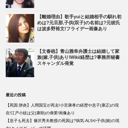
【離婚理由】歌手yuiと結婚相手の馴れ初
めは?元旦那,子供(双子)の名前は?元彼氏
は波多野裕文!フライデー画像あり
【文春砲】青山雅幸弁護士は結婚して家
族(嫁,子供)あり!Wiki/経歴は?事務所秘書
スキャンダル発覚
最近の投稿
【死因:肺炎】人間国宝が死去!小宮康孝の経歴や息子(康正)の現
在!江戸小紋は父(康助)の偉業!画像あり
【息子も死去】篠沢秀夫教授の死因は?病気:ALSや子供(娘)の現