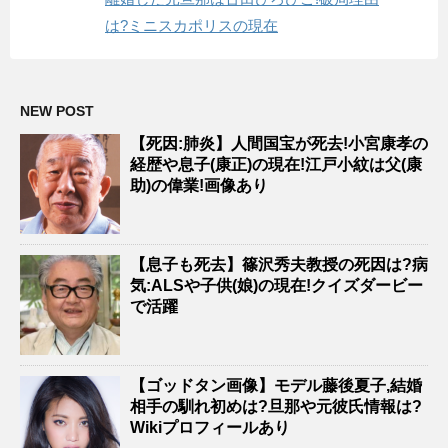
は?ミニスカポリスの現在
NEW POST
【死因:肺炎】人間国宝が死去!小宮康孝の
経歴や息子(康正)の現在!江戸小紋は父(康
助)の偉業!画像あり
【息子も死去】篠沢秀夫教授の死因は?病
気:ALSや子供(娘)の現在!クイズダービー
で活躍
【ゴッドタン画像】モデル藤後夏子,結婚
相手の馴れ初めは?旦那や元彼氏情報は?
Wikiプロフィールあり