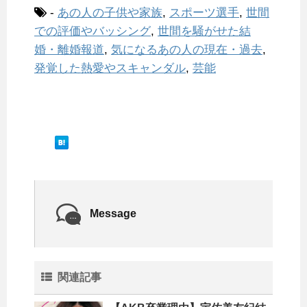
-
あの人の子供や家族
,
スポーツ選手
,
世間
での評価やバッシング
,
世間を騒がせた結
婚・離婚報道
,
気になるあの人の現在・過去
,
発覚した熱愛やスキャンダル
,
芸能
Message
関連記事