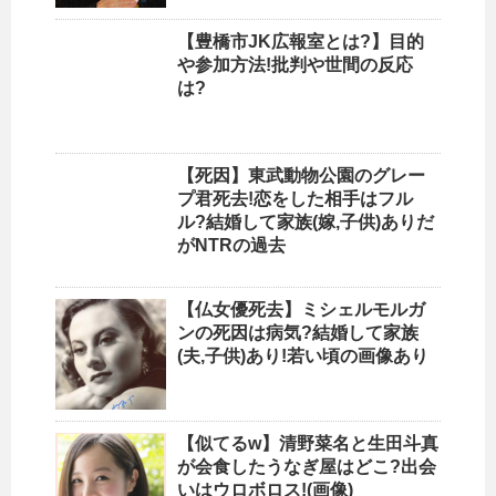
【豊橋市JK広報室とは?】目的
や参加方法!批判や世間の反応
は?
【死因】東武動物公園のグレー
プ君死去!恋をした相手はフル
ル?結婚して家族(嫁,子供)ありだ
がNTRの過去
【仏女優死去】ミシェルモルガ
ンの死因は病気?結婚して家族
(夫,子供)あり!若い頃の画像あり
【似てるw】清野菜名と生田斗真
が会食したうなぎ屋はどこ?出会
いはウロボロス!(画像)