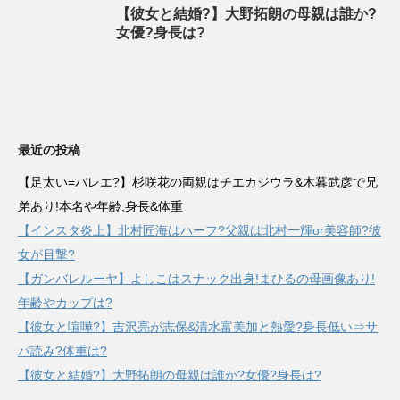
【彼女と結婚?】大野拓朗の母親は誰か?
女優?身長は?
最近の投稿
【足太い=バレエ?】杉咲花の両親はチエカジウラ&木暮武彦で兄
弟あり!本名や年齢,身長&体重
【インスタ炎上】北村匠海はハーフ?父親は北村一輝or美容師?彼
女が目撃?
【ガンバレルーヤ】よしこはスナック出身!まひるの母画像あり!
年齢やカップは?
【彼女と喧嘩?】吉沢亮が志保&清水富美加と熱愛?身長低い⇒サ
バ読み?体重は?
【彼女と結婚?】大野拓朗の母親は誰か?女優?身長は?