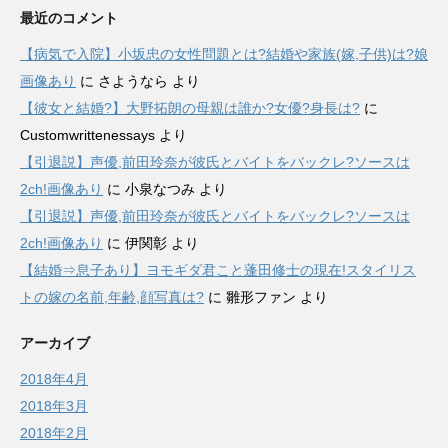
最近のコメント
【病気で入院】小坂忠の女性問題とは?結婚や家族(嫁,子供)は?娘
画像あり
に
さようなら
より
【彼女と結婚?】大野拓朗の母親は誰か?女優?身長は?
に
Customwrittenessays
より
【引退説】声優,前田玲奈が彼氏とバイトをバックレ?ソースは
2ch!画像あり
に
小泉なつみ
より
【引退説】声優,前田玲奈が彼氏とバイトをバックレ?ソースは
2ch!画像あり
に
伊関彰
より
【結婚⇒息子あり】ヨモギダ君こと蓬田修士の現在!スタイリス
トの嫁の名前,年齢,顔写真は?
に
雛形ファン
より
アーカイブ
2018年4月
2018年3月
2018年2月