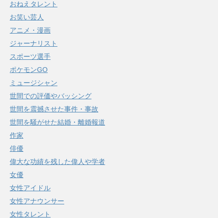
おねえタレント
お笑い芸人
アニメ・漫画
ジャーナリスト
スポーツ選手
ポケモンGO
ミュージシャン
世間での評価やバッシング
世間を震撼させた事件・事故
世間を騒がせた結婚・離婚報道
作家
俳優
偉大な功績を残した偉人や学者
女優
女性アイドル
女性アナウンサー
女性タレント