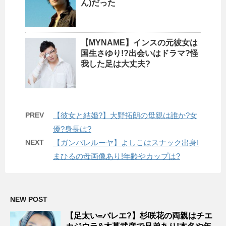
ん)だった
【MYNAME】インスの元彼女は
国生さゆり!?出会いはドラマ?怪
我した足は大丈夫?
PREV
【彼女と結婚?】大野拓朗の母親は誰か?女
優?身長は?
NEXT
【ガンバレルーヤ】よしこはスナック出身!
まひるの母画像あり!年齢やカップは?
NEW POST
【足太い=バレエ?】杉咲花の両親はチエ