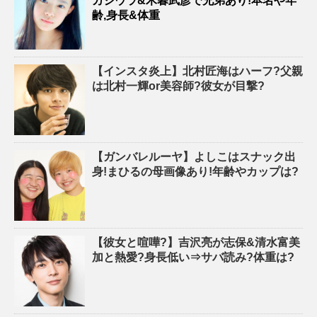
カジウラ&木暮武彦で兄弟あり!本名や年
齢,身長&体重
【インスタ炎上】北村匠海はハーフ?父親
は北村一輝or美容師?彼女が目撃?
【ガンバレルーヤ】よしこはスナック出
身!まひるの母画像あり!年齢やカップは?
【彼女と喧嘩?】吉沢亮が志保&清水富美
加と熱愛?身長低い⇒サバ読み?体重は?