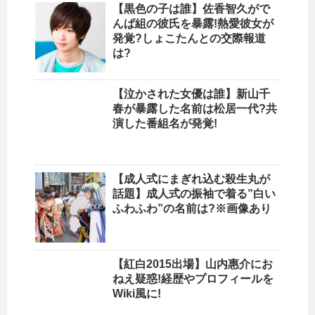
【黒色の子は誰】佐香智久がで
んぱ組の彼氏を暴露!熱愛彼女が
発覚?しょこたんとの交際報道
は?
【泣かされた女優は誰】新山千
春が暴露した名前は松居一代?共
演した番組名が発覚!
【成人式にまぎれ込む殺生丸が
話題】成人式の振袖で着る”白い
ふわふわ”の名前は?※画像あり
【紅白2015出場】山内惠介にお
ねえ疑惑!経歴やプロフィールを
Wiki風に!