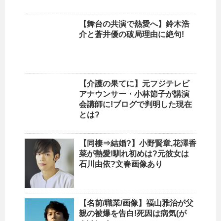
【舞台の共演で熱愛へ】鈴木浩
介と蒼井優の破局理由に絶句!
【介護の果てに】元フジテレビ
アナウンサー・小林節子が講演
会講師に!ブログで判明した現在
とは?
【同棲⇒結婚?】小野賢章,花澤香
菜が熱愛!馴れ初めは?元彼女は
石川由依?文春画像あり
【名前/職業/画像】福山雅治が父
親の被爆を告白!死因は病気(が