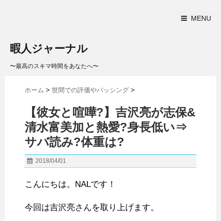
MENU
暇人ジャーナル
〜最高のスキマ時間をあなたへ〜
ホーム
>
世間での評価やバッシング
>
【彼女と喧嘩?】吉沢亮が志保&
清水富美加と熱愛?身長低い⇒
サバ読み?体重は?
2018/04/01
こんにちは。NALです！
今回は吉沢亮さんを取り上げます。