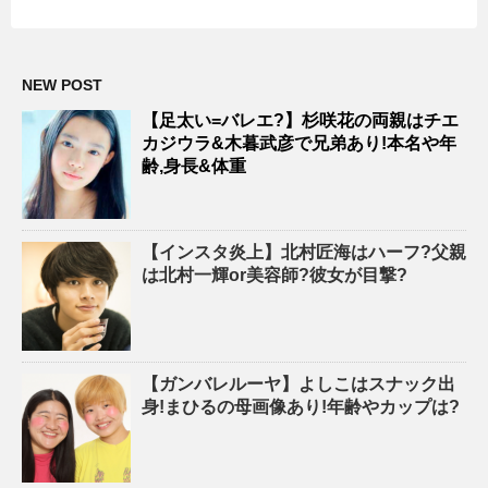
NEW POST
【足太い=バレエ?】杉咲花の両親はチエ
カジウラ&木暮武彦で兄弟あり!本名や年
齢,身長&体重
【インスタ炎上】北村匠海はハーフ?父親
は北村一輝or美容師?彼女が目撃?
【ガンバレルーヤ】よしこはスナック出
身!まひるの母画像あり!年齢やカップは?