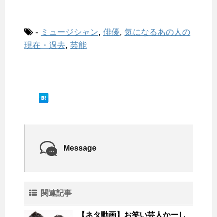
-
ミュージシャン
,
俳優
,
気になるあの人の
現在・過去
,
芸能
Message
関連記事
【ネタ動画】お笑い芸人かーし