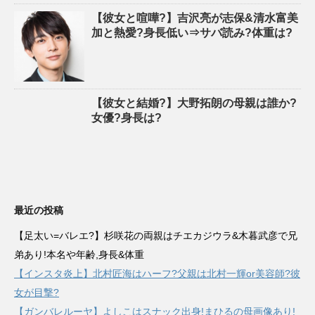
【彼女と喧嘩?】吉沢亮が志保&清水富美
加と熱愛?身長低い⇒サバ読み?体重は?
【彼女と結婚?】大野拓朗の母親は誰か?
女優?身長は?
最近の投稿
【足太い=バレエ?】杉咲花の両親はチエカジウラ&木暮武彦で兄
弟あり!本名や年齢,身長&体重
【インスタ炎上】北村匠海はハーフ?父親は北村一輝or美容師?彼
女が目撃?
【ガンバレルーヤ】よしこはスナック出身!まひるの母画像あり!