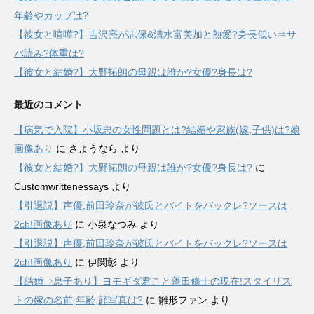
年齢やカップは?
【彼女と喧嘩?】吉沢亮が志保&清水富美加と熱愛?身長低い⇒サ
バ読み?体重は?
【彼女と結婚?】大野拓朗の母親は誰か?女優?身長は?
最近のコメント
【病気で入院】小坂忠の女性問題とは?結婚や家族(嫁,子供)は?娘
画像あり
に
さようなら
より
【彼女と結婚?】大野拓朗の母親は誰か?女優?身長は?
に
Customwrittenessays
より
【引退説】声優,前田玲奈が彼氏とバイトをバックレ?ソースは
2ch!画像あり
に
小泉なつみ
より
【引退説】声優,前田玲奈が彼氏とバイトをバックレ?ソースは
2ch!画像あり
に
伊関彰
より
【結婚⇒息子あり】ヨモギダ君こと蓬田修士の現在!スタイリス
トの嫁の名前,年齢,顔写真は?
に
雛形ファン
より