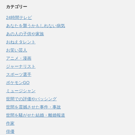
カテゴリー
24時間テレビ
あなたを襲うかもしれない病気
あの人の子供や家族
おねえタレント
お笑い芸人
アニメ・漫画
ジャーナリスト
スポーツ選手
ポケモンGO
ミュージシャン
世間での評価やバッシング
世間を震撼させた事件・事故
世間を騒がせた結婚・離婚報道
作家
俳優