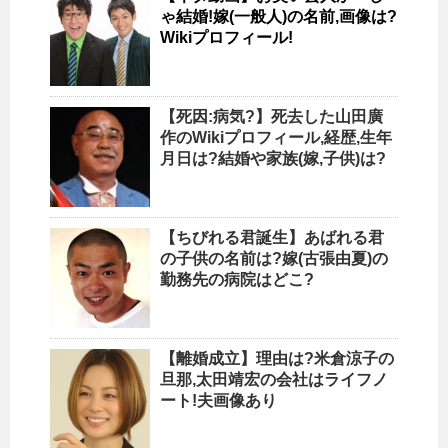
ゃ結婚!嫁(一般人)の名前,画像は?
Wikiプロフィール!
【死因:病気?】死去した山田廣
作のWikiプロフィール,経歴,生年
月日は?結婚や家族(嫁,子供)は?
【ちびれる君誕生】あばれる君
の子供の名前は?嫁(古張由夏)の
勤務先の病院はどこ?
【離婚成立】理由は?米倉涼子の
旦那,太田靖宏の会社はライフノ
ート!夫画像あり