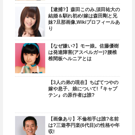
【逮捕?】森田このみ,須田祐大の
結婚＆馴れ初め!嫁は森田剛と兄
妹?旦那画像,Wikiプロフィールあ
り
【なぜ嫌い?】モー娘。佐藤優樹
は発達障害(アスペルガー)?腰椎
椎間板ヘルニアとは
【3人の弟の現在】ちばてつやの
嫁や息子、娘について!『キャプ
テン』の原作者は誰?
【画像あり】不倫相手は誰?名前
は?三遊亭円楽(6代目)の性格や年
収!