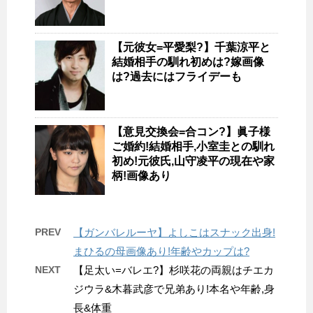
【元彼女=平愛梨?】千葉涼平と
結婚相手の馴れ初めは?嫁画像
は?過去にはフライデーも
【意見交換会=合コン?】眞子様
ご婚約!結婚相手,小室圭との馴れ
初め!元彼氏,山守凌平の現在や家
柄!画像あり
PREV
【ガンバレルーヤ】よしこはスナック出身!
まひるの母画像あり!年齢やカップは?
NEXT
【足太い=バレエ?】杉咲花の両親はチエカ
ジウラ&木暮武彦で兄弟あり!本名や年齢,身
長&体重