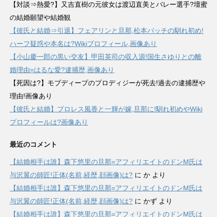
【対談⇒熱愛?】又吉直樹の元彼女は渡辺直美とバレー選手?壇蜜
の結婚願望や結婚観
【彼氏と結婚⇒引退】フェアリンと旦那,松本バッチの馴れ初め!
ハーフ疑惑や本名は?Wikiプロフィール,画像あり
【小山慶一郎の黒い交友】甲田英司の収入源!国生さゆりとの離
婚理由=はるな愛?逮捕歴,画像あり
【死因は?】モブディープのプロディジーが死去!過去の逮捕歴や
理由!画像あり
【彼氏と結婚】プロレス風香と一輝が嫁,旦那に!馴れ初めやWiki
プロフィールは?画像あり
最近のコメント
【結婚相手は誰】森下悠里の旦那=アフィリエイトのドンM氏は
与沢翼の師匠!正体(名前,経歴,顔画像)は?
に
か
より
【結婚相手は誰】森下悠里の旦那=アフィリエイトのドンM氏は
与沢翼の師匠!正体(名前,経歴,顔画像)は?
に
かず
より
【結婚相手は誰】森下悠里の旦那=アフィリエイトのドンM氏は