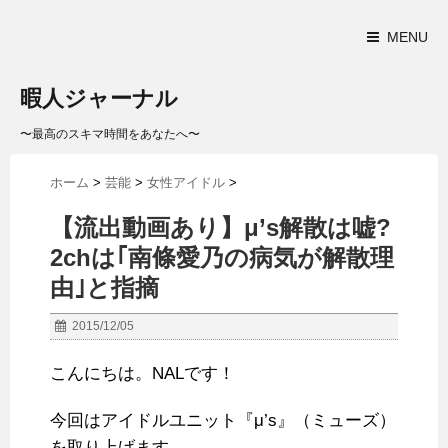
MENU
暇人ジャーナル
〜最高のスキマ時間をあなたへ〜
ホーム
>
芸能
>
女性アイドル
>
【流出動画あり】μ’s解散は嘘?
2chは｢南條愛乃の病気が解散理
由｣と指摘
2015/12/05
こんにちは。NALです！
今回はアイドルユニット『μ’s』（ミューズ）
を取り上げます。