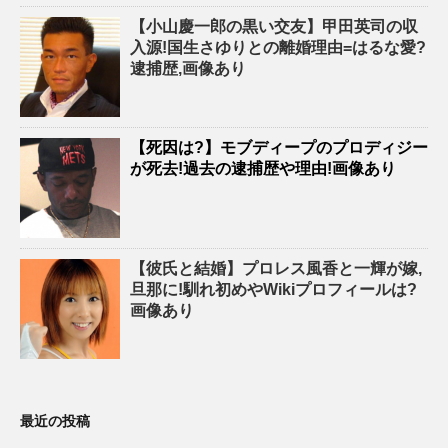
【小山慶一郎の黒い交友】甲田英司の収
入源!国生さゆりとの離婚理由=はるな愛?
逮捕歴,画像あり
【死因は?】モブディープのプロディジー
が死去!過去の逮捕歴や理由!画像あり
【彼氏と結婚】プロレス風香と一輝が嫁,
旦那に!馴れ初めやWikiプロフィールは?
画像あり
最近の投稿