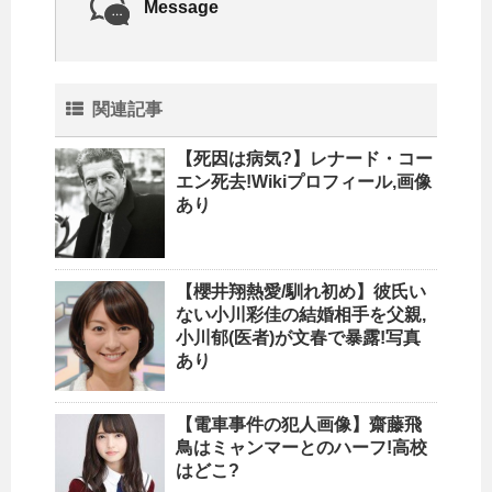
Message
関連記事
【死因は病気?】レナード・コー
エン死去!Wikiプロフィール,画像
あり
【櫻井翔熱愛/馴れ初め】彼氏い
ない小川彩佳の結婚相手を父親,
小川郁(医者)が文春で暴露!写真
あり
【電車事件の犯人画像】齋藤飛
鳥はミャンマーとのハーフ!高校
はどこ?