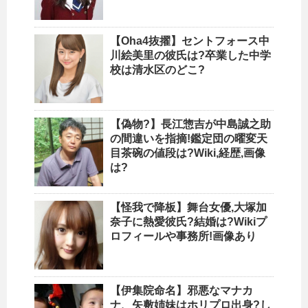
【Oha4抜擢】セントフォース中
川絵美里の彼氏は?卒業した中学
校は清水区のどこ?
【偽物?】長江惣吉が中島誠之助
の間違いを指摘!鑑定団の曜変天
目茶碗の値段は?Wiki,経歴,画像
は?
【怪我で降板】舞台女優,大塚加
奈子に熱愛彼氏?結婚は?Wikiプ
ロフィールや事務所!画像あり
【伊集院命名】邪悪なマナカ
ナ、矢敷姉妹はホリプロ出身?し