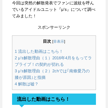
今回は突然の解散発表でファンに波紋を呼ん
でいるアイドルユニット『μ’s』について調べ
てみました！
スポンサーリンク
目次
[
非表示
]
1
流出した動画はこちら！
2
μ’s解散理由（１）2016年4月をもってラ
ブライブ！の契約が切れる
3
μ’s解散理由（２）2chでは｢南條愛乃の
膝が原因｣と指摘
4
解散は嘘？
流出した動画はこちら！