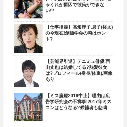
ゃくれが原因で彼氏ができな
い!?
【仕事復帰】高畑淳子,息子(裕太)
の今現在!創価学会の噂はホン
ト?
【芸能界引退】テニミュ俳優,西
山丈也は結婚してる?熱愛彼女
は?プロフィール(身長/体重),画像
あり
【ミス慶應2016中止】理由は広
告学研究会の不祥事!2017年ミス
コンはどうなる?候補者も悲鳴