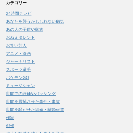
カテゴリー
24時間テレビ
あなたを襲うかもしれない病気
あの人の子供や家族
おねえタレント
お笑い芸人
アニメ・漫画
ジャーナリスト
スポーツ選手
ポケモンGO
ミュージシャン
世間での評価やバッシング
世間を震撼させた事件・事故
世間を騒がせた結婚・離婚報道
作家
俳優