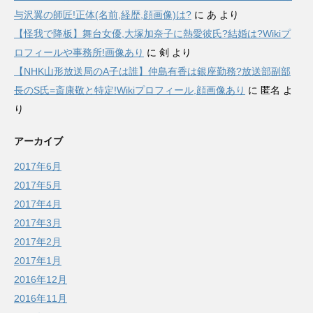
与沢翼の師匠!正体(名前,経歴,顔画像)は?
に
あ
より
【怪我で降板】舞台女優,大塚加奈子に熱愛彼氏?結婚は?Wikiプ
ロフィールや事務所!画像あり
に
剣
より
【NHK山形放送局のA子は誰】仲島有香は銀座勤務?放送部副部
長のS氏=斎康敬と特定!Wikiプロフィール,顔画像あり
に
匿名
よ
り
アーカイブ
2017年6月
2017年5月
2017年4月
2017年3月
2017年2月
2017年1月
2016年12月
2016年11月