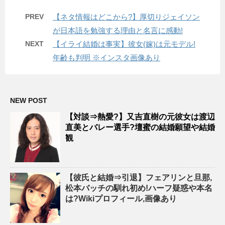
PREV
【ネタ情報はどこから?】厚切りジェイソン
が日本語を勉強する理由と名言に感動!
NEXT
【イライ結婚は事実】彼女(嫁)は元モデル!
年齢も判明 ※インスタ画像あり
NEW POST
【対談⇒熱愛?】又吉直樹の元彼女は渡辺
直美とバレー選手?壇蜜の結婚願望や結婚
観
【彼氏と結婚⇒引退】フェアリンと旦那,
松本バッチの馴れ初め!ハーフ疑惑や本名
は?Wikiプロフィール,画像あり