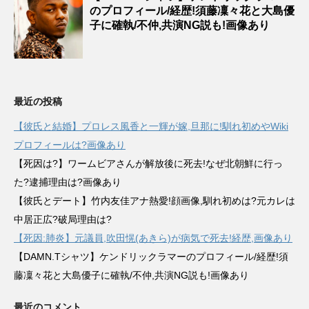
のプロフィール/経歴!須藤凜々花と大島優
子に確執/不仲,共演NG説も!画像あり
最近の投稿
【彼氏と結婚】プロレス風香と一輝が嫁,旦那に!馴れ初めやWiki
プロフィールは?画像あり
【死因は?】ワームビアさんが解放後に死去!なぜ北朝鮮に行っ
た?逮捕理由は?画像あり
【彼氏とデート】竹内友佳アナ熱愛!顔画像,馴れ初めは?元カレは
中居正広?破局理由は?
【死因:肺炎】元議員,吹田愰(あきら)が病気で死去!経歴,画像あり
【DAMN.Tシャツ】ケンドリックラマーのプロフィール/経歴!須
藤凜々花と大島優子に確執/不仲,共演NG説も!画像あり
最近のコメント