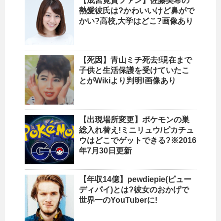
【成宮寛貴ファン】佐藤美希の
熱愛彼氏は?かわいいけど鼻がで
かい?高校,大学はどこ?画像あり
【死因】青山ミチ死去!現在まで
子供と生活保護を受けていたこ
とがWikiより判明!画像あり
【出現場所変更】ポケモンの巣
総入れ替え!ミニリュウ/ピカチュ
ウはどこでゲットできる?※2016
年7月30日更新
【年収14億】pewdiepie(ピュー
ディパイ)とは?彼女のおかげで
世界一のYouTuberに!