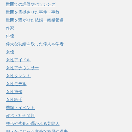
世間での評価やバッシング
世間を震撼させた事件・事故
世間を騒がせた結婚・離婚報道
作家
俳優
偉大な功績を残した偉人や学者
女優
女性アイドル
女性アナウンサー
女性タレント
女性モデル
女性声優
女性歌手
季節・イベント
政治・社会問題
整形や劣化が囁かれる芸能人
明らかになった意外な経歴や過去