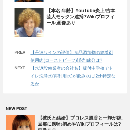
【本名,年齢】YouTube炎上!吉本
芸人モックン逮捕?Wikiプロフィ
ール,画像あり
PREV
【丹波ワインの評価】食品添加物の結着剤
使用肉(ローストビーフ)販売!成分は?
NEXT
【水道設備業者の会社名】板付中学校でト
イレ洗浄水(再利用水)が飲み水に!2ch特定な
るか
NEW POST
【彼氏と結婚】プロレス風香と一輝が嫁,
旦那に!馴れ初めやWikiプロフィールは?