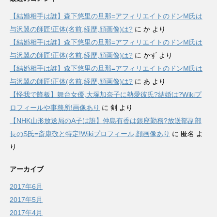
【結婚相手は誰】森下悠里の旦那=アフィリエイトのドンM氏は
与沢翼の師匠!正体(名前,経歴,顔画像)は?
に
か
より
【結婚相手は誰】森下悠里の旦那=アフィリエイトのドンM氏は
与沢翼の師匠!正体(名前,経歴,顔画像)は?
に
かず
より
【結婚相手は誰】森下悠里の旦那=アフィリエイトのドンM氏は
与沢翼の師匠!正体(名前,経歴,顔画像)は?
に
あ
より
【怪我で降板】舞台女優,大塚加奈子に熱愛彼氏?結婚は?Wikiプ
ロフィールや事務所!画像あり
に
剣
より
【NHK山形放送局のA子は誰】仲島有香は銀座勤務?放送部副部
長のS氏=斎康敬と特定!Wikiプロフィール,顔画像あり
に
匿名
よ
り
アーカイブ
2017年6月
2017年5月
2017年4月