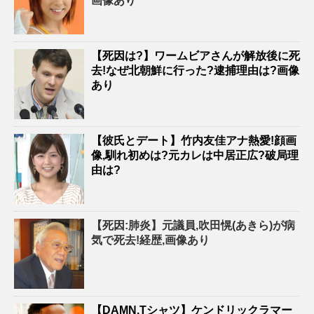
画像あり
【死因は?】ワームビアさんが解放後に死
去!なぜ北朝鮮に行った?逮捕理由は?画像
あり
【彼氏とデート】竹内友佳アナ熱愛!顔画
像,馴れ初めは?元カレは中居正広?破局理
由は?
【死因:肺炎】元議員,吹田愰(あきら)が病
気で死去!経歴,画像あり
【DAMN.Tシャツ】ケンドリックラマー