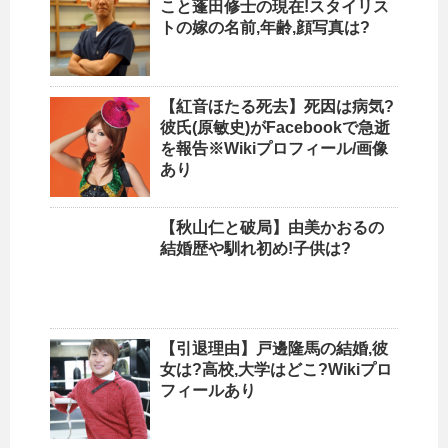
こと蓬田修士の現在!スタイリス
トの嫁の名前,年齢,顔写真は?
【紅音ほたる死去】死因は病気?
彼氏(原敏史)がFacebookで急逝
を報告※Wikiプロフィール/画像
あり
【秋山仁と破局】由美かおるの
結婚歴や馴れ初め!子供は?
【引退理由】戸邊隆馬の結婚,彼
女は?高校,大学はどこ?Wikiプロ
フィールあり