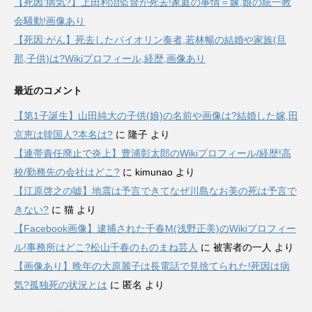
【死因:病気?】上田利治監督が死去!家庭の事情＝嫁,娘の統一教
会騒動!画像あり
【死因:がん】死去したバイオリン奏者,若林暢の結婚や家族(旦
那,子供)は?Wikiプロフィール,経歴,画像あり
最近のコメント
【第1子誕生】山田純大の子供(娘)の名前や画像は?結婚した嫁,田
京恵は韓国人?本名は?
に
隆子
より
【連帯責任廃止で炎上】豊浦彰太郎のWikiプロフィール/経歴!高
校/勤務先の会社はどこ?
に
kimunao
より
【江原啓之の嘘】地震は予言できてなぜ川島なお美の死は予言で
きない?
に
猫
より
【Facebook画像】逮捕された千春M(浅野正美)のWikiプロフィー
ル!事務所はどこ?松山千春のものまね芸人
に
被害者の一人
より
【画像あり】晩年の大原麗子は長電話で見捨てられた!死因は病
気?孤独死の状況とは
に
匿名
より