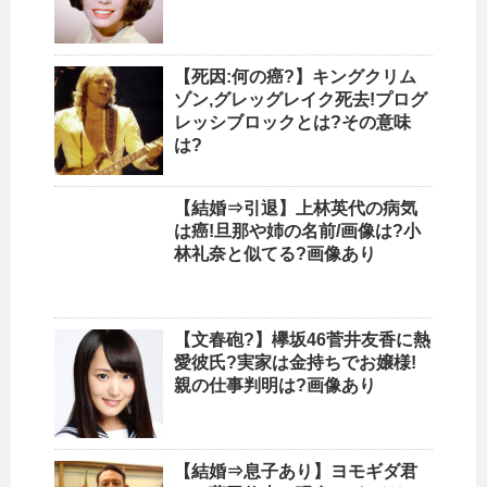
【死因:何の癌?】キングクリム
ゾン,グレッグレイク死去!プログ
レッシブロックとは?その意味
は?
【結婚⇒引退】上林英代の病気
は癌!旦那や姉の名前/画像は?小
林礼奈と似てる?画像あり
【文春砲?】欅坂46菅井友香に熱
愛彼氏?実家は金持ちでお嬢様!
親の仕事判明は?画像あり
【結婚⇒息子あり】ヨモギダ君