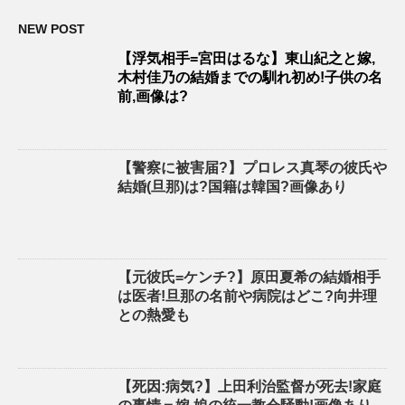
NEW POST
【浮気相手=宮田はるな】東山紀之と嫁,
木村佳乃の結婚までの馴れ初め!子供の名
前,画像は?
【警察に被害届?】プロレス真琴の彼氏や
結婚(旦那)は?国籍は韓国?画像あり
【元彼氏=ケンチ?】原田夏希の結婚相手
は医者!旦那の名前や病院はどこ?向井理
との熱愛も
【死因:病気?】上田利治監督が死去!家庭