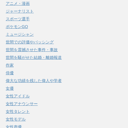
アニメ・漫画
ジャーナリスト
スポーツ選手
ポケモンGO
ミュージシャン
世間での評価やバッシング
世間を震撼させた事件・事故
世間を騒がせた結婚・離婚報道
作家
俳優
偉大な功績を残した偉人や学者
女優
女性アイドル
女性アナウンサー
女性タレント
女性モデル
女性声優