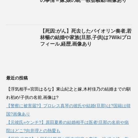
の事情＝嫁,娘の統一教会騒動!画像あり
【死因:がん】死去したバイオリン奏者,若
林暢の結婚や家族(旦那,子供)は?Wikiプロ
フィール,経歴,画像あり
最近の投稿
【浮気相手=宮田はるな】東山紀之と嫁,木村佳乃の結婚までの馴
れ初め!子供の名前,画像は?
【警察に被害届?】プロレス真琴の彼氏や結婚(旦那)は?国籍は韓
国?画像あり
【元彼氏=ケンチ?】原田夏希の結婚相手は医者!旦那の名前や病
院はどこ?向井理との熱愛も