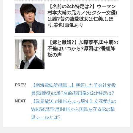
【名前の2ch特定は?】ウーマン
村本大輔の元カノ(セクシー女優)
は誰?昔の熱愛彼女は仁美,しほ
り,美也!画像あり
【嫁と離婚?】加藤泰平,田中萌の
不倫はいつから?原因は?番組降
板の声
PREV
【南海電鉄所得隠し】横領した子会社元役
員(取締役)は誰?名前/顔画像の2ch特定は?
NEXT
【政見放送でNHKをぶっ壊す】立花孝志の
Wiki/経歴/学歴!NHKから国民を守る党の撃
退シールとは?