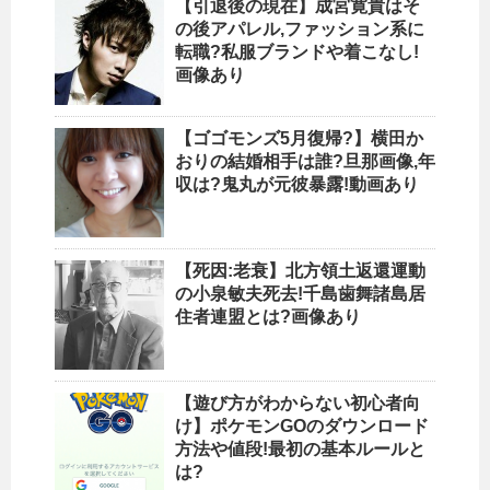
【引退後の現在】成宮寛貴はそ
の後アパレル,ファッション系に
転職?私服ブランドや着こなし!
画像あり
【ゴゴモンズ5月復帰?】横田か
おりの結婚相手は誰?旦那画像,年
収は?鬼丸が元彼暴露!動画あり
【死因:老衰】北方領土返還運動
の小泉敏夫死去!千島歯舞諸島居
住者連盟とは?画像あり
【遊び方がわからない初心者向
け】ポケモンGOのダウンロード
方法や値段!最初の基本ルールと
は?