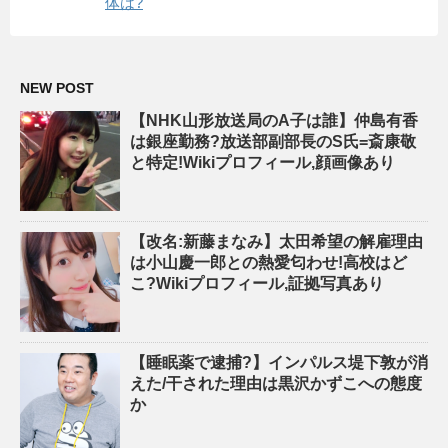
体は?
NEW POST
【NHK山形放送局のA子は誰】仲島有香
は銀座勤務?放送部副部長のS氏=斎康敬
と特定!Wikiプロフィール,顔画像あり
【改名:新藤まなみ】太田希望の解雇理由
は小山慶一郎との熱愛匂わせ!高校はど
こ?Wikiプロフィール,証拠写真あり
【睡眠薬で逮捕?】インパルス堤下敦が消
えた/干された理由は黒沢かずこへの態度
か