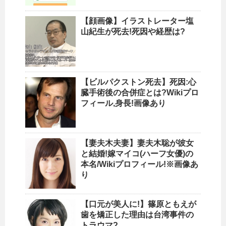
【顔画像】イラストレーター塩
山紀生が死去!死因や経歴は?
【ビルパクストン死去】死因:心
臓手術後の合併症とは?Wikiプロ
フィール,身長!画像あり
【妻夫木夫妻】妻夫木聡が彼女
と結婚!嫁マイコ(ハーフ女優)の
本名/Wikiプロフィール!※画像あ
り
【口元が美人に!】篠原ともえが
歯を矯正した理由は台湾事件の
トラウマ?