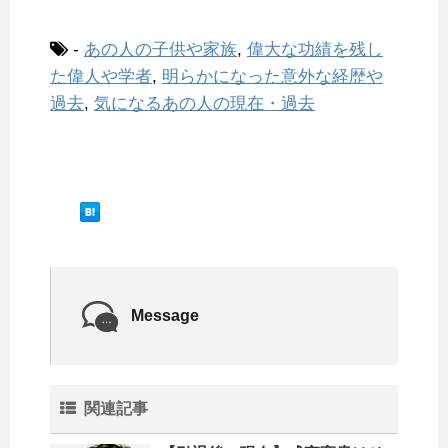
-
あの人の子供や家族
,
偉大な功績を残し
た偉人や学者
,
明らかになった意外な経歴や
過去
,
気になるあの人の現在・過去
Message
関連記事