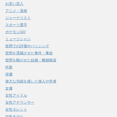
お笑い芸人
アニメ・漫画
ジャーナリスト
スポーツ選手
ポケモンGO
ミュージシャン
世間での評価やバッシング
世間を震撼させた事件・事故
世間を騒がせた結婚・離婚報道
作家
俳優
偉大な功績を残した偉人や学者
女優
女性アイドル
女性アナウンサー
女性タレント
女性モデル