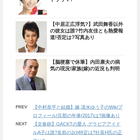
【中居正広浮気?】武田舞香以外
の彼女は誰?竹内友佳とも熱愛報
道!否定は?写真あり
【脳梗塞で休筆】内田康夫の病
気の現況!家族(嫁)の近況も判明
PREV
【中村恭平と結婚】嫁,清水ゆう子のWikiプ
ロフィール!旦那の年俸(2017)は?画像あり
NEXT
【文春砲】GACKTの愛人,グラビアアイド
ルA子は誰?名前の2ch特定は?社長H氏の正