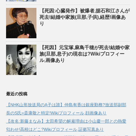
【死因:心臓発作】被爆者,据石和江さんが
死去!結婚や家族(旦那,子供),経歴!画像あ
り
【死因】元宝塚,麻鳥千穂が死去!結婚や家
族(旦那,息子)の現在は?Wikiプロフィー
ル,画像あり
最近の投稿
【NHK山形放送局のA子は誰】仲島有香は銀座勤務?放送部副部
長のS氏=斎康敬と特定!Wikiプロフィール,顔画像あり
【改名:新藤まなみ】太田希望の解雇理由は小山慶一郎との熱愛
匂わせ!高校はどこ?Wikiプロフィール,証拠写真あり