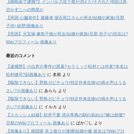
【睡眠薬で逮捕?】インパルス堤下敦が消えた/干された理由は黒
沢かずこへの態度か
【死因:心臓発作】被爆者,据石和江さんが死去!結婚や家族(旦那,
子供),経歴!画像あり
【死因】元宝塚,麻鳥千穂が死去!結婚や家族(旦那,息子)の現在は?
Wikiプロフィール,画像あり
最近のコメント
【逮捕歴】小出恵介事件の黒幕?セラミック松村とは何者?本名は
松村健司?顔画像あり
に
名前
より
【駆除できない】野鳥ガビチョウ(特定外来生物)の鳴き声はうる
さい?※画像あり
に
あらら
より
【駆除できない】野鳥ガビチョウ(特定外来生物)の鳴き声はうる
さい?※画像あり
に
イルカ
より
【スカッシュ結婚】松井千夏,清水孝典の馴れ初めは?嫁は創価?
旦那のWikiプロフィール,画像あり
に
ばか〇し
より
【画像あり】格闘家,井上俊介が逮捕!結婚や嫁,彼女は?Wikiプロ