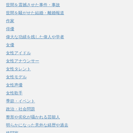
世間を震撼させた事件・事故
世間を騒がせた結婚・離婚報道
作家
俳優
偉大な功績を残した偉人や学者
女優
女性アイドル
女性アナウンサー
女性タレント
女性モデル
女性声優
女性歌手
季節・イベント
政治・社会問題
整形や劣化が囁かれる芸能人
明らかになった意外な経歴や過去