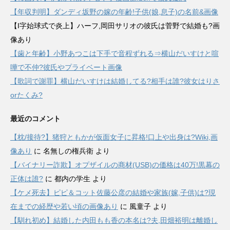
【年収判明】ダンディ坂野の嫁の年齢!子供(娘,息子)の名前&画像
【I字始球式で炎上】ハーフ,岡田サリオの彼氏は菅野で結婚も?画
像あり
【歯と年齢】小野あつこは下手で音程ずれる⇒横山だいすけと喧
嘩で不仲?彼氏やプライベート画像
【歌詞で謝罪】横山だいすけは結婚してる?相手は誰?彼女はりさ
orたくみ?
最近のコメント
【枕/接待?】猪狩ともかが仮面女子に昇格!口上や出身は?Wiki,画
像あり
に
名無しの権兵衛
より
【バイナリー詐欺】オプザイルの商材(USB)の価格は40万!黒幕の
正体は誰?
に
都内の学生
より
【ケメ死去】ピピ＆コット佐藤公彦の結婚や家族(嫁,子供)は?現
在までの経歴や若い頃の画像あり
に
風童子
より
【馴れ初め】結婚した内田もも香の本名は?夫,田畑裕明は離婚し