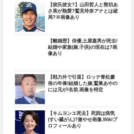
【彼氏彼女?】山田哲人と熊切あ
さ美が熱愛?鷲見玲奈アナとは破
局?※画像あり
【離婚歴】俳優,土屋嘉男が死去!
結婚や家族(嫁,子供)の現在は?画
像あり
【戦力外で引退】ロッテ青松慶
侑の年俸!結婚した嫁,鷲巣あやの
には兄が!名前,画像を特定
【キムヨンエ死去】死因は病気
(すい臓がん)?激やせ画像,Wikiプ
ロフィールあり