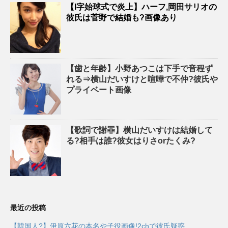
【I字始球式で炎上】ハーフ,岡田サリオの
彼氏は菅野で結婚も?画像あり
【歯と年齢】小野あつこは下手で音程ず
れる⇒横山だいすけと喧嘩で不仲?彼氏や
プライベート画像
【歌詞で謝罪】横山だいすけは結婚して
る?相手は誰?彼女はりさorたくみ?
最近の投稿
【韓国人?】伊原六花の本名や子役画像!2chで彼氏疑惑