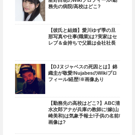
星野白花のWikiプロフィール!勤
務先の病院/高校はどこ?
【彼氏と結婚】愛川ゆず季の旦
那写真や仕事(職業)は?実家はセ
レブ＆金持ちで父親は会社社長
【DJヌジャベスの死因とは】錦
織圭が敬愛!NujabesのWikiプロ
フィール/経歴!※画像あり
【勤務先の高校はどこ?】ABC清
水次郎アナが兵庫の教師に!嫁(山
崎美和)は気象予報士!子供の名前/
画像は?