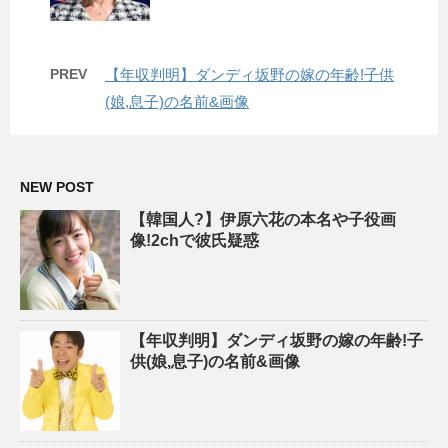
PREV
【年収判明】ダンディ坂野の嫁の年齢!子供
(娘,息子)の名前&画像
NEW POST
【韓国人?】伊原六花の本名や子役画
像!2chで彼氏疑惑
【年収判明】ダンディ坂野の嫁の年齢!子
供(娘,息子)の名前&画像