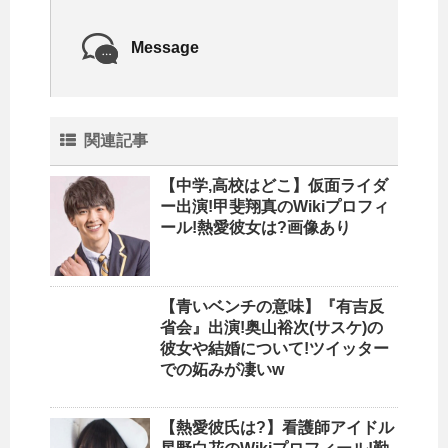
Message
関連記事
【中学,高校はどこ】仮面ライダ
ー出演!甲斐翔真のWikiプロフィ
ール!熱愛彼女は?画像あり
【青いベンチの意味】『有吉反
省会』出演!奥山裕次(サスケ)の
彼女や結婚について!ツイッター
での妬みが凄いw
【熱愛彼氏は?】看護師アイドル