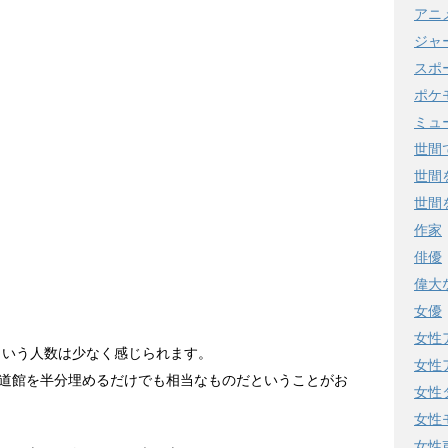
アニ
ジャ
スポ
ポケ
ミュ
世間
世間
世間
作家
俳優
偉大
女優
女性
という人数は少なく感じられます。
女性
道館を半分埋めるだけでも相当なものだということがお
女性
女性
女性