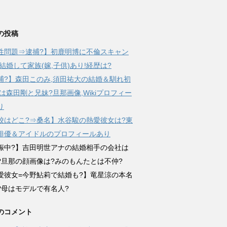
の投稿
性問題⇒逮捕?】初鹿明博に不倫スキャン
!結婚して家族(嫁,子供)あり!経歴は?
捕?】森田このみ,須田祐大の結婚＆馴れ初
嫁は森田剛と兄妹?旦那画像,Wikiプロフィー
り
校はどこ?⇒桑名】水谷駿の熱愛彼女は?東
俳優＆アイドルのプロフィールあり
娠中?】吉田明世アナの結婚相手の会社は
?旦那の顔画像は?みのもんたとは不仲?
愛彼女=今野鮎莉で結婚も?】竜星涼の本名
?母はモデルで有名人?
のコメント