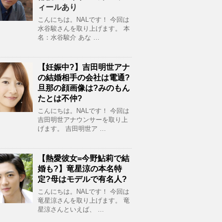
ィールあり
こんにちは。NALです！ 今回は
水谷駿さんを取り上げます。 本
名：水谷駿介 あな …
【妊娠中?】吉田明世アナ
の結婚相手の会社は電通?
旦那の顔画像は?みのもん
たとは不仲?
こんにちは。NALです！ 今回は
吉田明世アナウンサーを取り上
げます。 吉田明世ア …
【熱愛彼女=今野鮎莉で結
婚も?】竜星涼の本名特
定?母はモデルで有名人?
こんにちは。NALです！ 今回は
竜星涼さんを取り上げます。 竜
星涼さんといえば、 …