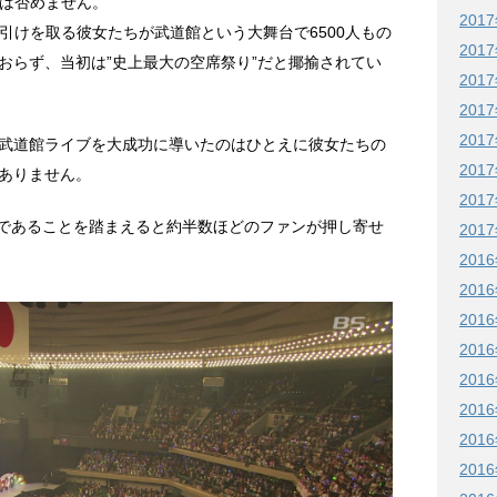
とは否めません。
201
歩引けを取る彼女たちが武道館という大舞台で6500人もの
201
おらず、当初は”史上最大の空席祭り”だと揶揄されてい
201
201
201
武道館ライブを大成功に導いたのはひとえに彼女たちの
201
ありません。
201
0人であることを踏まえると約半数ほどのファンが押し寄せ
201
201
201
201
201
201
201
201
201