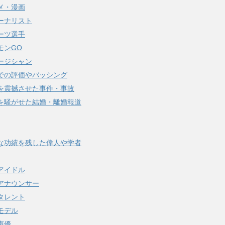
メ・漫画
ーナリスト
ーツ選手
モンGO
ージシャン
での評価やバッシング
を震撼させた事件・事故
を騒がせた結婚・離婚報道
な功績を残した偉人や学者
アイドル
アナウンサー
タレント
モデル
声優