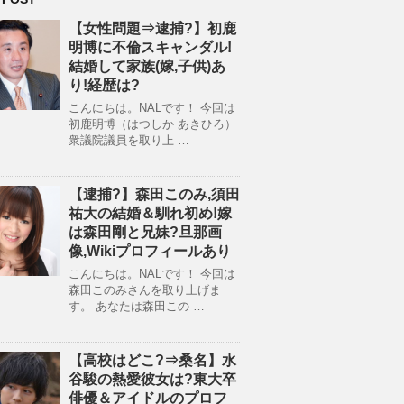
【女性問題⇒逮捕?】初鹿
明博に不倫スキャンダル!
結婚して家族(嫁,子供)あ
り!経歴は?
こんにちは。NALです！ 今回は
初鹿明博（はつしか あきひろ）
衆議院議員を取り上 …
【逮捕?】森田このみ,須田
祐大の結婚＆馴れ初め!嫁
は森田剛と兄妹?旦那画
像,Wikiプロフィールあり
こんにちは。NALです！ 今回は
森田このみさんを取り上げま
す。 あなたは森田この …
【高校はどこ?⇒桑名】水
谷駿の熱愛彼女は?東大卒
俳優＆アイドルのプロフ