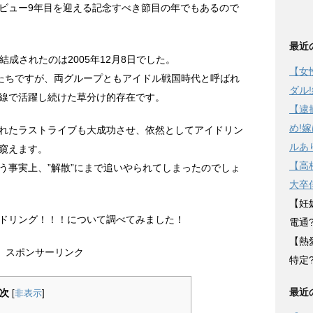
ビュー9年目を迎える記念すべき節目の年でもあるので
最近
結成されたのは2005年12月8日でした。
【女
女たちですが、両グループともアイドル戦国時代と呼ばれ
ダル
線で活躍し続けた草分け的存在です。
【逮
め!
行われたラストライブも大成功させ、依然としてアイドリン
ルあ
窺えます。
【高
う事実上、”解散”にまで追いやられてしまったのでしょ
大卒
【妊
ドリング！！！について調べてみました！
電通
【熱
スポンサーリンク
特定
最近
次
[
非表示
]