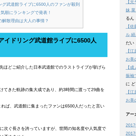
【元
グ武道館ライブに6500人のファンが殺到
妹,
人気順にランキングで発表！
るん
の解散理由は大人の事情？
【佐
ル,
イドリング武道館ライブに6500人
だい
【江
お美
先ほどご紹介した日本武道館でのラストライブが挙げら
【成
振袖
に
ど
けてきた軌跡の集大成であり、約3時間に渡って29曲を
【江
お美
ろによれば、武道館に集まったファンは6500人だったと言い
アー
201
48に次ぐ長さを誇っていますが、世間の知名度や人気度で
201