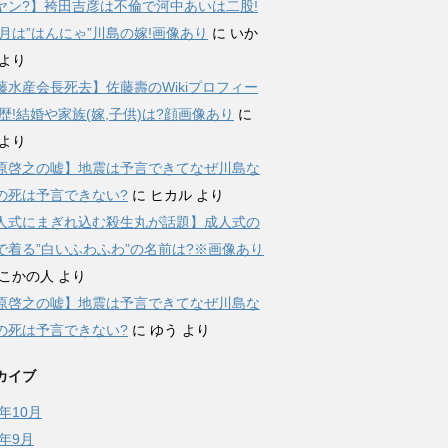
ヤン?】袴田吉彦は不倫で河中あいは二股!
菜月は”はんにゃ”川島の嫁!画像あり
に
いか
より
藤水産会長死去】佐藤壽のWikiプロフィー
経歴!結婚や家族(嫁,子供)は?顔画像あり
に
より
原啓之の嘘】地震は予言できてなぜ川島な
の死は予言できない?
に
ヒカル
より
人式にまぎれ込む殺生丸が話題】成人式の
で着る”白いふわふわ”の名前は?※画像あり
こかの人
より
原啓之の嘘】地震は予言できてなぜ川島な
の死は予言できない?
に
ゆう
より
カイブ
7年10月
7年9月