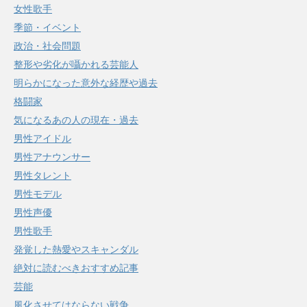
女性歌手
季節・イベント
政治・社会問題
整形や劣化が囁かれる芸能人
明らかになった意外な経歴や過去
格闘家
気になるあの人の現在・過去
男性アイドル
男性アナウンサー
男性タレント
男性モデル
男性声優
男性歌手
発覚した熱愛やスキャンダル
絶対に読むべきおすすめ記事
芸能
風化させてはならない戦争