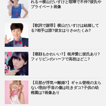
れる⇒横山だいすけと喧嘩で不仲?彼氏や
プライベート画像
【歌詞で謝罪】横山だいすけは結婚して
る?相手は誰?彼女はりさorたくみ?
【寝顔もかわいい?】根岸愛に彼氏あり?
フィリピンのハーフで高校はどこ?
【旦那が浮気⇒離婚?】ギャル曽根の太ら
ない理由!手首の傷は吐きダコ?子供の幼
稚園は?画像あり