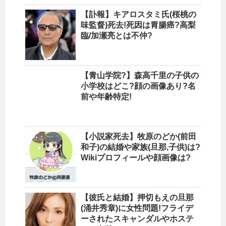
【訃報】キアロスタミ氏(桜桃の
味監督)死去!死因は胃腸癌?高梨
臨/加瀬亮とは不仲?
【青山学院?】森高千里の子供の
小学校はどこ?顔の画像あり?名
前や年齢特定!
【小説家死去】牧原のどか(前田
和子)の結婚や家族(旦那,子供)は?
Wikiプロフィールや顔画像は?
【彼氏と結婚】押切もえの旦那
(涌井秀章)に女性問題!フライデ
ーされたスキャンダルやホステ