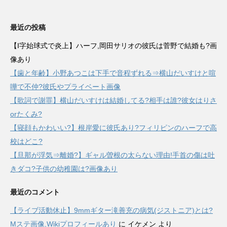
最近の投稿
【I字始球式で炎上】ハーフ,岡田サリオの彼氏は菅野で結婚も?画
像あり
【歯と年齢】小野あつこは下手で音程ずれる⇒横山だいすけと喧
嘩で不仲?彼氏やプライベート画像
【歌詞で謝罪】横山だいすけは結婚してる?相手は誰?彼女はりさ
orたくみ?
【寝顔もかわいい?】根岸愛に彼氏あり?フィリピンのハーフで高
校はどこ?
【旦那が浮気⇒離婚?】ギャル曽根の太らない理由!手首の傷は吐
きダコ?子供の幼稚園は?画像あり
最近のコメント
【ライブ活動休止】9mmギター滝善充の病気(ジストニア)とは?
Mステ画像,Wikiプロフィールあり
に
イケメン
より