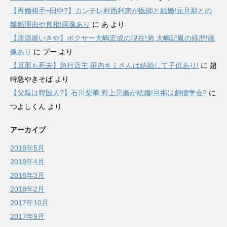
【再婚相手=田中?】カンテレ村西利恵が医師と結婚!元旦那との
離婚理由や真相!画像あり
に
あ
より
【居酒屋いきや】ボクサー大嶋宏成の現在!弟,大嶋記胤の経歴!画
像あり
に
プー
より
【旦那も死去】急行店主,垣内キミさんは結婚して子供あり!
に
超
特急やきそば
より
【父親は韓国人?】石川梨華,野上亮磨が結婚!旦那は創価学会?
に
つよしくん
より
アーカイブ
2018年5月
2018年4月
2018年3月
2018年2月
2017年10月
2017年9月