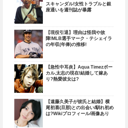
スキャンダル!女性トラブルと銀
座通いを週刊誌が暴露
【現役引退】理由は怪我や故
障!MLB選手マーク・テシェイラ
の年収(年俸)の推移!
【急性中耳炎】Aqua Timezボー
カル,太志の現在!結婚して嫁あ
り?熱愛彼女は?
【遠藤久美子が彼氏と結婚】横
尾初喜(旦那)との出会い/馴れ初め
は?Wikiプロフィール/画像あり