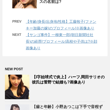
スの名前は?
PREV
【年齢/身長/出身地/性格】工藤牧子(ファン
キー加藤の嫁)のプロフィール!※画像あり
NEXT
【サンゴ事件】一柳東一郎(朝日新聞社社
長)の経歴/プロフィール!高校や子供は?※顔
画像あり
NEW POST
【I字始球式で炎上】ハーフ,岡田サリオの
彼氏は菅野で結婚も?画像あり
【歯と年齢】小野あつこは下手で音程ず