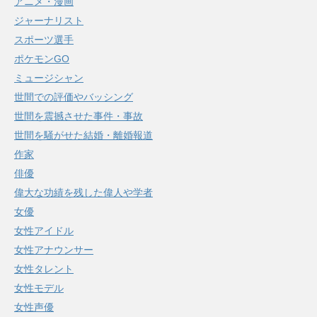
アニメ・漫画
ジャーナリスト
スポーツ選手
ポケモンGO
ミュージシャン
世間での評価やバッシング
世間を震撼させた事件・事故
世間を騒がせた結婚・離婚報道
作家
俳優
偉大な功績を残した偉人や学者
女優
女性アイドル
女性アナウンサー
女性タレント
女性モデル
女性声優