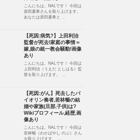
こんにちは。NALです！ 今回は
原田夏希さんを取り上げます。
あなたは原田夏希と …
【死因:病気?】上田利治
監督が死去!家庭の事情＝
嫁,娘の統一教会騒動!画像
あり
こんにちは。NALです！ 今回は
上田利治（うえだ としはる）監
督を取り上げます。 …
【死因:がん】死去したバ
イオリン奏者,若林暢の結
婚や家族(旦那,子供)は?
Wikiプロフィール,経歴,画
像あり
こんにちは。NALです！ 今回は
若林暢（わかばやし のぶ）さん
を取り上げます。 …