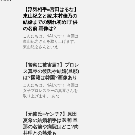
【浮気相手=宮田はるな】
東山紀之と嫁,木村佳乃の
結婚までの馴れ初め!子供
の名前,画像は?
こんにちは。NALです！ 今回は
東山紀之さんを取り上げます。
東山紀之さんといえ …
【警察に被害届?】プロレ
ス真琴の彼氏や結婚(旦那)
は?国籍は韓国?画像あり
こんにちは。NALです！ 今回は
女子プロレスラーの真琴さんを
取り上げます。 あな …
【元彼氏=ケンチ?】原田
夏希の結婚相手は医者!旦
那の名前や病院はどこ?向
井理との熱愛も