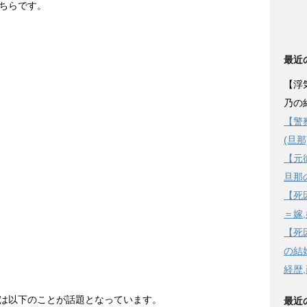
ちらです。
最近
【浮
乃の
【警
(旦
【元
旦那
【死
＝嫁
【死
の結婚
経歴
は以下のことが話題となっています。
最近