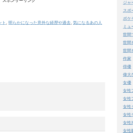
スポンサーリンク
ジャ
スポ
ポケ
ント
,
明らかになった意外な経歴や過去
,
気になるあの人
ミュ
世間
世間
世間
作家
俳優
偉大
女優
女性
女性
女性
女性
女性
女性