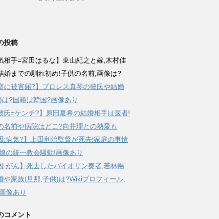
の投稿
気相手=宮田はるな】東山紀之と嫁,木村佳
結婚までの馴れ初め!子供の名前,画像は?
察に被害届?】プロレス真琴の彼氏や結婚
那)は?国籍は韓国?画像あり
彼氏=ケンチ?】原田夏希の結婚相手は医者!
の名前や病院はどこ?向井理との熱愛も
因:病気?】上田利治監督が死去!家庭の事情
,娘の統一教会騒動!画像あり
因:がん】死去したバイオリン奏者,若林暢
や家族(旦那,子供)は?Wikiプロフィール,
,画像あり
のコメント