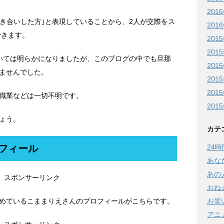
201
付き合いした方｣と表現していることから、2人が交際をス
201
できます。
201
201
いては明らかになりましたが、このブログの中でも旦那
201
ませんでした。
201
201
職業などは一切不明です。
201
ょう。
カテ
24
ロフィール
あな
あの
スポンサーリンク
おね
お笑
めているこままりえさんのプロフィールがこちらです。
アニ