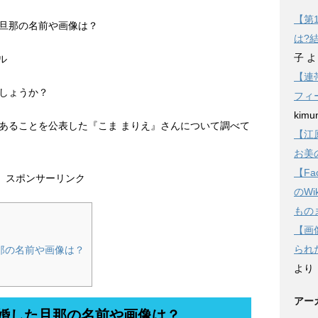
【第
旦那の名前や画像は？
は?
子
よ
ル
【連
しょうか？
フィ
kimu
月であることを公表した『こま まりえ』さんについて調べて
【江
お美
【F
スポンサーリンク
のW
もの
【画
られ
那の名前や画像は？
より
アー
婚した旦那の名前や画像は？