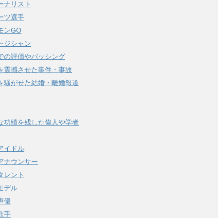
ーナリスト
ーツ選手
モンGO
ージシャン
での評価やバッシング
を震撼させた事件・事故
を騒がせた結婚・離婚報道
な功績を残した偉人や学者
アイドル
アナウンサー
タレント
モデル
声優
歌手