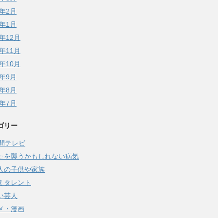
6年2月
6年1月
5年12月
5年11月
5年10月
5年9月
5年8月
5年7月
ゴリー
時間テレビ
たを襲うかもしれない病気
人の子供や家族
えタレント
い芸人
メ・漫画