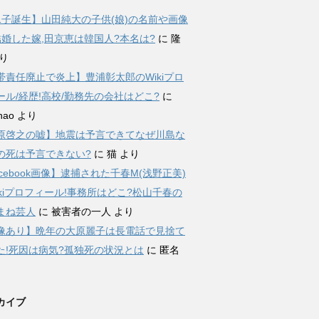
1子誕生】山田純大の子供(娘)の名前や画像
結婚した嫁,田京恵は韓国人?本名は?
に
隆
り
帯責任廃止で炎上】豊浦彰太郎のWikiプロ
ール/経歴!高校/勤務先の会社はどこ?
に
nao
より
原啓之の嘘】地震は予言できてなぜ川島な
の死は予言できない?
に
猫
より
acebook画像】逮捕された千春M(浅野正美)
ikiプロフィール!事務所はどこ?松山千春の
まね芸人
に
被害者の一人
より
像あり】晩年の大原麗子は長電話で見捨て
た!死因は病気?孤独死の状況とは
に
匿名
カイブ