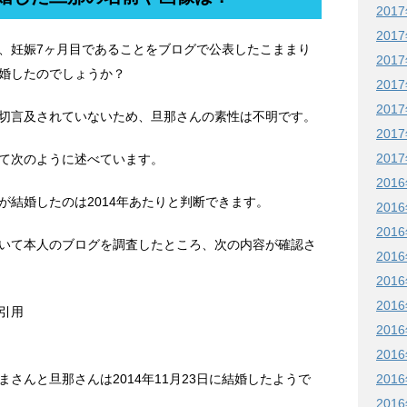
201
201
、妊娠7ヶ月目であることをブログで公表したこままり
201
婚したのでしょうか？
201
201
切言及されていないため、旦那さんの素性は不明です。
201
201
て次のように述べています。
201
が結婚したのは2014年あたりと判断できます。
201
201
いて本人のブログを調査したところ、次の内容が確認さ
201
201
201
引用
201
201
201
さんと旦那さんは2014年11月23日に結婚したようで
201