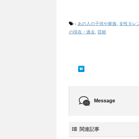
-
あの人の子供や家族
,
女性タレ
の現在・過去
,
芸能
Message
関連記事