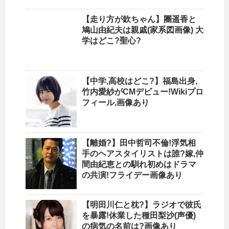
【走り方が欽ちゃん】團遥香と
鳩山由紀夫は親戚(家系図画像) 大
学はどこ?聖心?
【中学,高校はどこ?】福島出身,
竹内愛紗がCMデビュー!Wikiプロ
フィール,画像あり
【離婚?】田中哲司不倫!浮気相
手のヘアスタイリストは誰?嫁,仲
間由紀恵との馴れ初めはドラマ
の共演!フライデー画像あり
【明田川仁と枕?】ラジオで彼氏
を暴露!休業した種田梨沙(声優)
の病気の名前は?画像あり