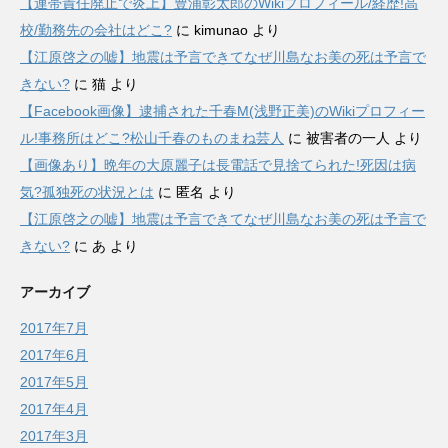
【連帯責任廃止で炎上】豊浦彰太郎のWikiプロフィール/経歴!高
校/勤務先の会社はどこ?
に
kimunao
より
【江原啓之の嘘】地震は予言できてなぜ川島なお美の死は予言で
きない?
に
猫
より
【Facebook画像】逮捕された千春M(浅野正美)のWikiプロフィー
ル!事務所はどこ?松山千春のものまね芸人
に
被害者の一人
より
【画像あり】晩年の大原麗子は長電話で見捨てられた!死因は病
気?孤独死の状況とは
に
匿名
より
【江原啓之の嘘】地震は予言できてなぜ川島なお美の死は予言で
きない?
に
あ
より
アーカイブ
2017年7月
2017年6月
2017年5月
2017年4月
2017年3月