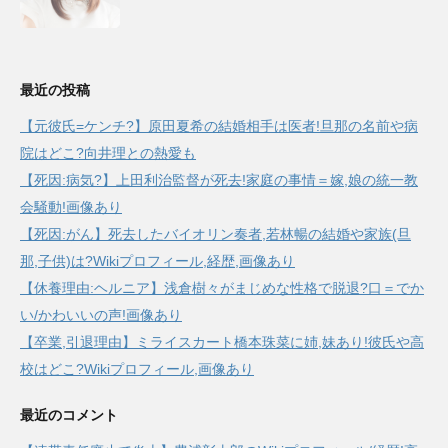
最近の投稿
【元彼氏=ケンチ?】原田夏希の結婚相手は医者!旦那の名前や病
院はどこ?向井理との熱愛も
【死因:病気?】上田利治監督が死去!家庭の事情＝嫁,娘の統一教
会騒動!画像あり
【死因:がん】死去したバイオリン奏者,若林暢の結婚や家族(旦
那,子供)は?Wikiプロフィール,経歴,画像あり
【休養理由:ヘルニア】浅倉樹々がまじめな性格で脱退?口＝でか
い/かわいいの声!画像あり
【卒業,引退理由】ミライスカート橋本珠菜に姉,妹あり!彼氏や高
校はどこ?Wikiプロフィール,画像あり
最近のコメント