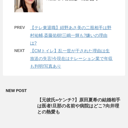
PREV
【テレ東退職】紺野あさ美の二股相手は野
村祐輔,斎藤佑樹!三嶋一輝も?嫌いの理由
は?
NEXT
【CMトイレ】乱一世が干された理由は生
放送の失言!今現在はナレーション業で年収
も判明!写真あり
NEW POST
【元彼氏=ケンチ?】原田夏希の結婚相手
は医者!旦那の名前や病院はどこ?向井理
との熱愛も