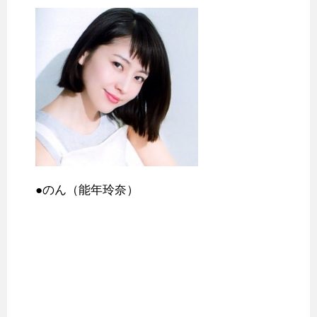
●のん（能年玲奈）