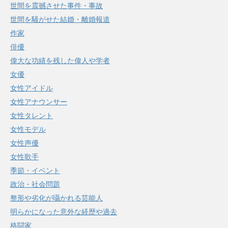
世間を震撼させた事件・事故
世間を騒がせた結婚・離婚報道
作家
俳優
偉大な功績を残した偉人や学者
女優
女性アイドル
女性アナウンサー
女性タレント
女性モデル
女性声優
女性歌手
季節・イベント
政治・社会問題
整形や劣化が囁かれる芸能人
明らかになった意外な経歴や過去
格闘家