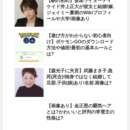
【馴れ初め】仮面ライダーディ
ケイド井上正大が彼女と結婚!嫁,
ジェイミー夏樹のWikiプロフィ
ールや大学!画像あり
【遊び方がわからない初心者向
け】ポケモンGOのダウンロード
方法や値段!最初の基本ルールと
は?
【森光子に失言】武藤まき子,急
死(死去)!独身ではなく結婚して
旦那,子供(娘)あり!名前,画像は?
【画像あり】金正恩の覇気ヘア
とは?かわいいと評判の李雪主の
性格は?