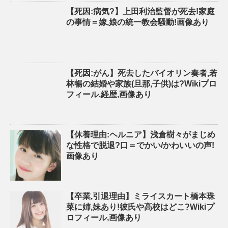
【死因:病気?】上田利治監督が死去!家庭
の事情＝嫁,娘の統一教会騒動!画像あり
【死因:がん】死去したバイオリン奏者,若
林暢の結婚や家族(旦那,子供)は?Wikiプロ
フィール,経歴,画像あり
【休養理由:ヘルニア】浅倉樹々がまじめ
な性格で脱退?口＝でかい/かわいいの声!
画像あり
【卒業,引退理由】ミライスカート橋本珠
菜に姉,妹あり!彼氏や高校はどこ?Wikiプ
ロフィール,画像あり