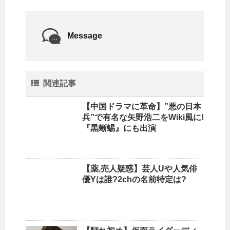
Message
関連記事
【中国ドラマに革命】”悪の日本
兵”で有名な矢野浩二をWiki風に!
『黒蜥蜴』にも出演
【薬,売人疑惑】芸人Uや人気俳
優Yは誰?2chの名前特定は?