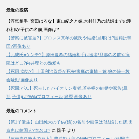
最近の投稿
【浮気相手=宮田はるな】東山紀之と嫁,木村佳乃の結婚までの馴
れ初め!子供の名前,画像は?
【警察に被害届?】プロレス真琴の彼氏や結婚(旦那)は?国籍は韓
国?画像あり
【元彼氏=ケンチ?】原田夏希の結婚相手は医者!旦那の名前や病
院はどこ?向井理との熱愛も
【死因:病気?】上田利治監督が死去!家庭の事情＝嫁,娘の統一教
会騒動!画像あり
【死因:がん】死去したバイオリン奏者,若林暢の結婚や家族(旦
那,子供)は?Wikiプロフィール,経歴,画像あり
最近のコメント
【第1子誕生】山田純大の子供(娘)の名前や画像は?結婚した嫁,田
京恵は韓国人?本名は?
に
隆子
より
【連帯責任廃止で炎上】豊浦彰太郎のWikiプロフィール/経歴!高