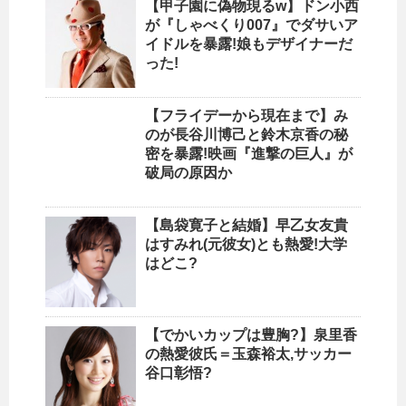
【甲子園に偽物現るw】ドン小西
が『しゃべくり007』でダサいア
イドルを暴露!娘もデザイナーだ
った!
【フライデーから現在まで】み
のが長谷川博己と鈴木京香の秘
密を暴露!映画『進撃の巨人』が
破局の原因か
【島袋寛子と結婚】早乙女友貴
はすみれ(元彼女)とも熱愛!大学
はどこ?
【でかいカップは豊胸?】泉里香
の熱愛彼氏＝玉森裕太,サッカー
谷口彰悟?