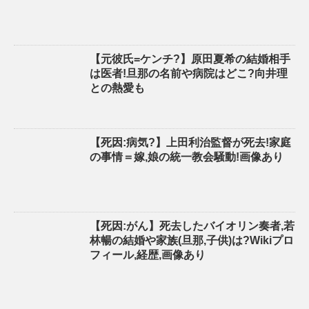
【元彼氏=ケンチ?】原田夏希の結婚相手
は医者!旦那の名前や病院はどこ?向井理
との熱愛も
【死因:病気?】上田利治監督が死去!家庭
の事情＝嫁,娘の統一教会騒動!画像あり
【死因:がん】死去したバイオリン奏者,若
林暢の結婚や家族(旦那,子供)は?Wikiプロ
フィール,経歴,画像あり