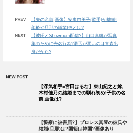
PREV
【夫の名前,画像】安東由美子(歌手)が離婚!
年齢や旦那の職業PAとは?
NEXT
【彼氏とShowroom配信?】山口真帆が写真
集のために売名行為?滑舌が悪いのは青森出
身だから?
NEW POST
【浮気相手=宮田はるな】東山紀之と嫁,
木村佳乃の結婚までの馴れ初め!子供の名
前,画像は?
【警察に被害届?】プロレス真琴の彼氏や
結婚(旦那)は?国籍は韓国?画像あり