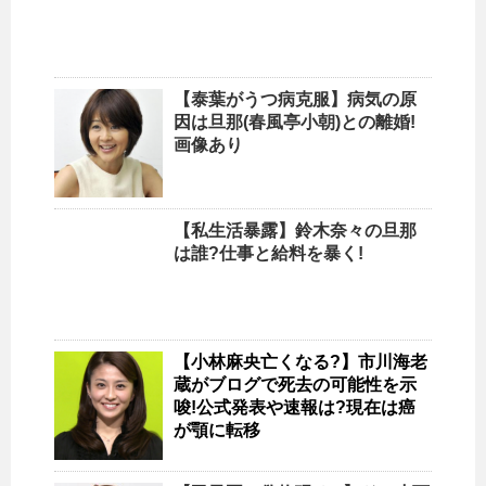
【泰葉がうつ病克服】病気の原
因は旦那(春風亭小朝)との離婚!
画像あり
【私生活暴露】鈴木奈々の旦那
は誰?仕事と給料を暴く!
【小林麻央亡くなる?】市川海老
蔵がブログで死去の可能性を示
唆!公式発表や速報は?現在は癌
が顎に転移