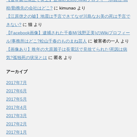
校/勤務先の会社はどこ?
に
kimunao
より
【江原啓之の嘘】地震は予言できてなぜ川島なお美の死は予言で
きない?
に
猫
より
【Facebook画像】逮捕された千春M(浅野正美)のWikiプロフィー
ル!事務所はどこ?松山千春のものまね芸人
に
被害者の一人
より
【画像あり】晩年の大原麗子は長電話で見捨てられた!死因は病
気?孤独死の状況とは
に
匿名
より
アーカイブ
2017年7月
2017年6月
2017年5月
2017年4月
2017年3月
2017年2月
2017年1月