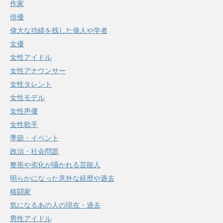
作家
俳優
偉大な功績を残した偉人や学者
女優
女性アイドル
女性アナウンサー
女性タレント
女性モデル
女性声優
女性歌手
季節・イベント
政治・社会問題
整形や劣化が囁かれる芸能人
明らかになった意外な経歴や過去
格闘家
気になるあの人の現在・過去
男性アイドル