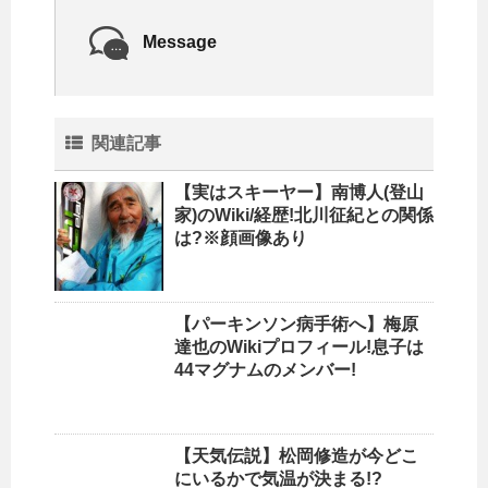
Message
関連記事
【実はスキーヤー】南博人(登山
家)のWiki/経歴!北川征紀との関係
は?※顔画像あり
【パーキンソン病手術へ】梅原
達也のWikiプロフィール!息子は
44マグナムのメンバー!
【天気伝説】松岡修造が今どこ
にいるかで気温が決まる!?