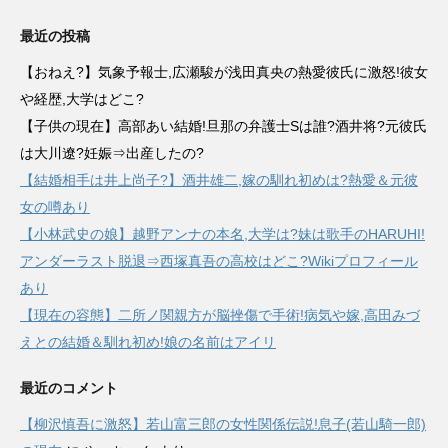
最近の投稿
【おねえ?】気象予報士,広瀬駿が浅田真央の熱愛彼氏に激怒!彼女
や経歴,大学はどこ?
【子供の現在】高部あい結婚!旦那の弁護士Sは誰?酒井将?元彼氏
は大川遼?妊娠⇒出産したの?
【結婚相手は井上尚子?】酒井雄二,嫁の馴れ初めは?熱愛＆元彼
女の噂あり
【小林武史の娘】越野アンナの本名,大学は?妹は歌手のHARUHI!
アンダーラスト脱退⇒西塚真吾の高校はどこ?Wikiプロフィール
あり
【現在の容態】二所ノ関親方が脳挫傷で手術!病気や嫁,高田みづ
えとの結婚＆馴れ初め!娘の名前はアイリ
最近のコメント
【柳沢慎吾に激怒】若山富三郎の女性関係伝説!息子(若山騎一郎)