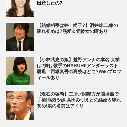
出産したの?
【結婚相手は井上尚子?】酒井雄二,嫁の
馴れ初めは?熱愛＆元彼女の噂あり
【小林武史の娘】越野アンナの本名,大学
は?妹は歌手のHARUHI!アンダーラスト
脱退⇒西塚真吾の高校はどこ?Wikiプロフ
ィールあり
【現在の容態】二所ノ関親方が脳挫傷で
手術!病気や嫁,高田みづえとの結婚＆馴れ
初め!娘の名前はアイリ