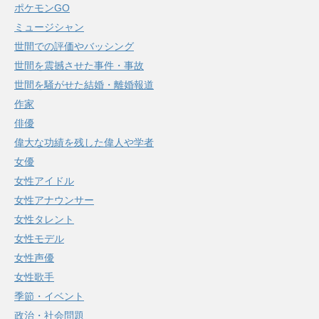
ポケモンGO
ミュージシャン
世間での評価やバッシング
世間を震撼させた事件・事故
世間を騒がせた結婚・離婚報道
作家
俳優
偉大な功績を残した偉人や学者
女優
女性アイドル
女性アナウンサー
女性タレント
女性モデル
女性声優
女性歌手
季節・イベント
政治・社会問題