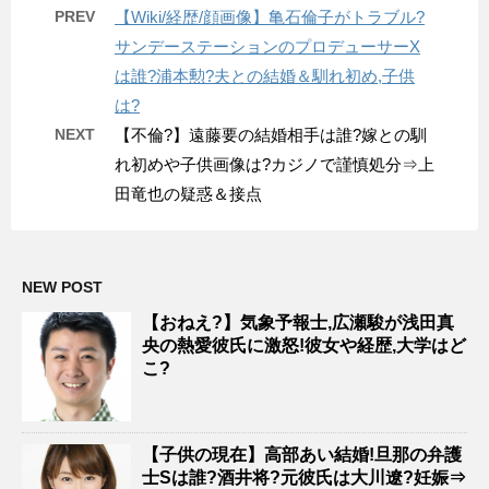
PREV
【Wiki/経歴/顔画像】亀石倫子がトラブル?
サンデーステーションのプロデューサーX
は誰?浦本勲?夫との結婚＆馴れ初め,子供
は?
NEXT
【不倫?】遠藤要の結婚相手は誰?嫁との馴
れ初めや子供画像は?カジノで謹慎処分⇒上
田竜也の疑惑＆接点
NEW POST
【おねえ?】気象予報士,広瀬駿が浅田真
央の熱愛彼氏に激怒!彼女や経歴,大学はど
こ?
【子供の現在】高部あい結婚!旦那の弁護
士Sは誰?酒井将?元彼氏は大川遼?妊娠⇒