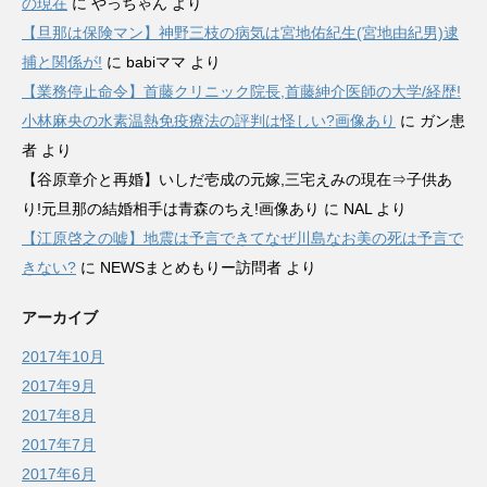
の現在
に
やっちゃん
より
【旦那は保険マン】神野三枝の病気は宮地佑紀生(宮地由紀男)逮
捕と関係が!
に
babiママ
より
【業務停止命令】首藤クリニック院長,首藤紳介医師の大学/経歴!
小林麻央の水素温熱免疫療法の評判は怪しい?画像あり
に
ガン患
者
より
【谷原章介と再婚】いしだ壱成の元嫁,三宅えみの現在⇒子供あ
り!元旦那の結婚相手は青森のちえ!画像あり に
NAL
より
【江原啓之の嘘】地震は予言できてなぜ川島なお美の死は予言で
きない?
に
NEWSまとめもりー訪問者
より
アーカイブ
2017年10月
2017年9月
2017年8月
2017年7月
2017年6月