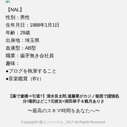
【NAL】
性別：男性
生年月日：1988年1月1日
年齢：29歳
出身地：埼玉県
血液型：AB型
職業：歯牙無き会社員
趣味：
●ブログを執筆すること
●音楽鑑賞（B'z）
【薬で逮捕⇒引退?】清水良太郎,遠藤要がカジノ疑惑で謹慎処
分!場所はどこ?元彼女=深田恭子＆観月ありさ
〜最高のスキマ時間をあなたへ〜
Copyright© 暇人ジャーナル , 2017 All Rights Reserved.