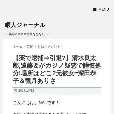
MENU
暇人ジャーナル
〜最高のスキマ時間をあなたへ〜
ホーム
>
芸能
>
おねえタレント
>
【薬で逮捕⇒引退?】清水良太
郎,遠藤要がカジノ疑惑で謹慎処
分!場所はどこ?元彼女=深田恭
子＆観月ありさ
2017/10/12
こんにちは。NALです！