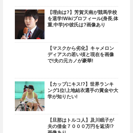
【理由は?】芳賀天南が競馬学校
を退学!Wikiプロフィール(身長,体
重,中学)や彼氏は?画像あり
【マスクから劣化】キャメロン
ディアスの若い頃と現在を画像
で!夫の元カノが豪華!
【カップにキス!?】世界ランキ
ング1位!上地結衣選手の賞金や大
学が知りたい!
【旦那はトルコ人】及川眠子が
夫の借金７０００万円を返済!?
画像あり