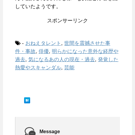
していたようです。
スポンサーリンク
-
おねえタレント
,
世間を震撼させた事
件・事故
,
俳優
,
明らかになった意外な経歴や
過去
,
気になるあの人の現在・過去
,
発覚した
熱愛やスキャンダル
,
芸能
Message