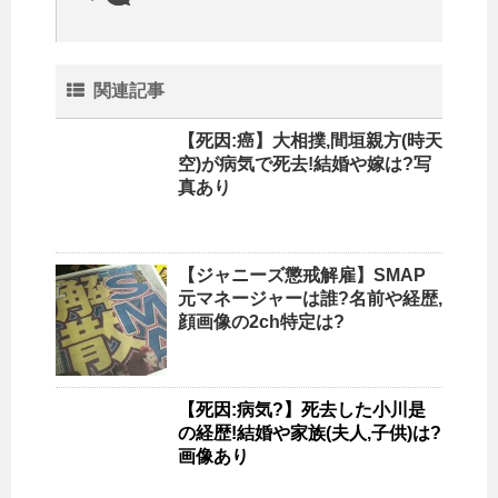
関連記事
【死因:癌】大相撲,間垣親方(時天
空)が病気で死去!結婚や嫁は?写
真あり
【ジャニーズ懲戒解雇】SMAP
元マネージャーは誰?名前や経歴,
顔画像の2ch特定は?
【死因:病気?】死去した小川是
の経歴!結婚や家族(夫人,子供)は?
画像あり