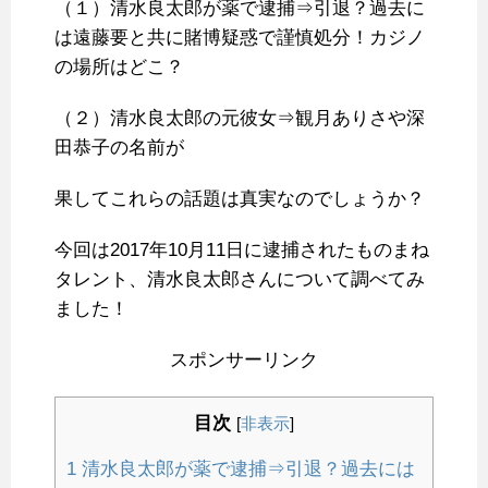
（１）清水良太郎が薬で逮捕⇒引退？過去に
は遠藤要と共に賭博疑惑で謹慎処分！カジノ
の場所はどこ？
（２）清水良太郎の元彼女⇒観月ありさや深
田恭子の名前が
果してこれらの話題は真実なのでしょうか？
今回は2017年10月11日に逮捕されたものまね
タレント、清水良太郎さんについて調べてみ
ました！
スポンサーリンク
目次
[
非表示
]
1
清水良太郎が薬で逮捕⇒引退？過去には