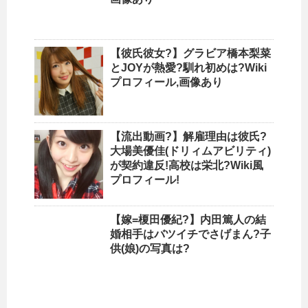
【彼氏彼女?】グラビア橋本梨菜
とJOYが熱愛?馴れ初めは?Wiki
プロフィール,画像あり
【流出動画?】解雇理由は彼氏?
大場美優佳(ドリィムアビリティ)
が契約違反!高校は栄北?Wiki風
プロフィール!
【嫁=榎田優紀?】内田篤人の結
婚相手はバツイチでさげまん?子
供(娘)の写真は?